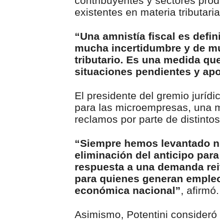
contribuyentes y sectores prod
existentes en materia tributaria
“Una amnistía fiscal es defi
mucha incertidumbre y de mu
tributario. Es una medida qu
situaciones pendientes y ap
El presidente del gremio jurídi
para las microempresas, una m
reclamos por parte de distinto
“Siempre hemos levantado nu
eliminación del anticipo par
respuesta a una demanda reit
para quienes generan empleos
económica nacional”
, afirmó.
Asimismo, Potentini consideró 