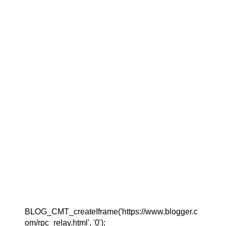
BLOG_CMT_createIframe('https://www.blogger.c
om/rpc_relay.html', '0');