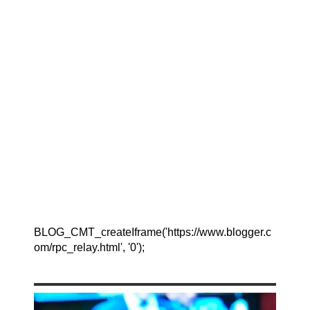
BLOG_CMT_createIframe('https://www.blogger.c
om/rpc_relay.html', '0');