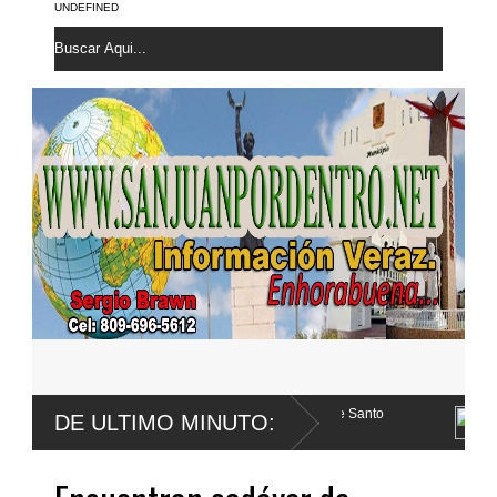
UNDEFINED
 medallas; sube a quinta posición de Santo
Roberto Santana con
DE ULTIMO MINUTO:
la vejiga