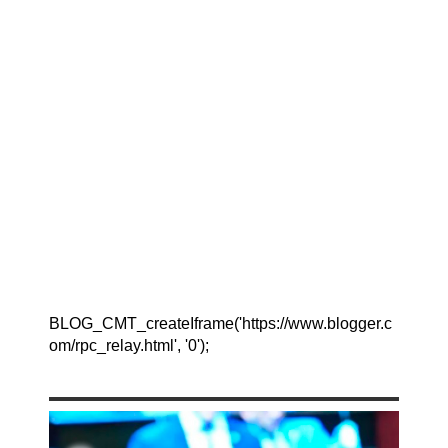
BLOG_CMT_createIframe('https://www.blogger.c
om/rpc_relay.html', '0');