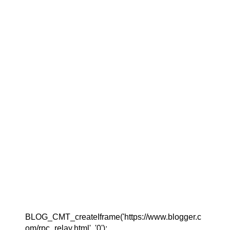
BLOG_CMT_createIframe('https://www.blogger.c
om/rpc_relay.html', '0');