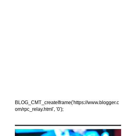
BLOG_CMT_createIframe('https://www.blogger.c
om/rpc_relay.html', '0');