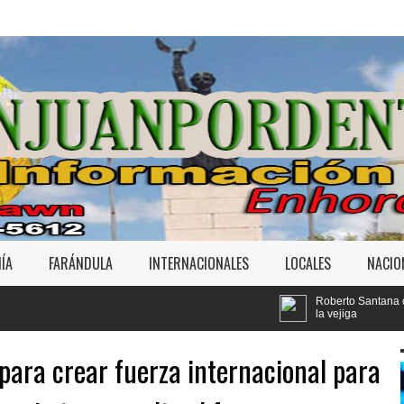
ÍA
FARÁNDULA
INTERNACIONALES
LOCALES
NACIO
Roberto Santana confirma le fue extirpada u
la vejiga
ara crear fuerza internacional para