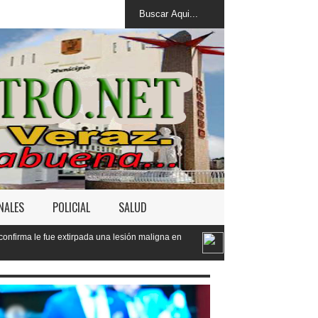
NALES
POLICIAL
SALUD
na lesión maligna en
Defensa de Wander Franco apela sentencia por 
a menor