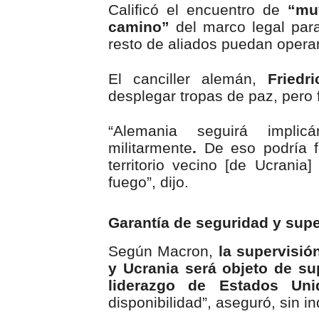
Calificó el encuentro de
“mu
camino”
del marco legal para
resto de aliados puedan operar
El canciller alemán,
Friedr
desplegar tropas de paz, pero 
“Alemania seguirá implicá
militarmente
.
De eso podría fo
territorio vecino [de Ucrani
fuego”, dijo.
Garantía de seguridad y supe
Según Macron,
la supervisió
y Ucrania será objeto de su
liderazgo de Estados Uni
disponibilidad”, aseguró, sin in