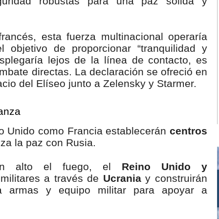
guridad robustas para una paz sólida y
rancés, esta fuerza multinacional operaría
l objetivo de proporcionar “tranquilidad y
plegaría lejos de la línea de contacto, es
ombate directas. La declaración se ofreció en
cio del Elíseo junto a Zelensky y Starmer.
ianza
no Unido como Francia establecerán
centros
nza la paz con Rusia.
un alto el fuego, el
Reino Unido y
militares a través de
Ucrania
y construirán
ra armas y equipo militar para apoyar a