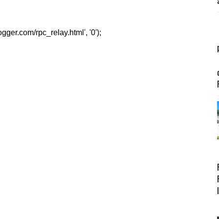
er.com/rpc_relay.html', '0');