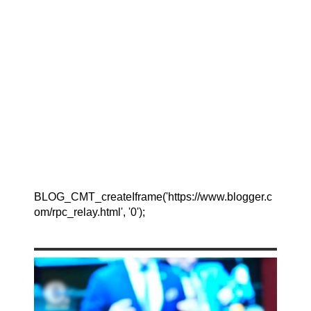
BLOG_CMT_createIframe('https://www.blogger.c
om/rpc_relay.html', '0');