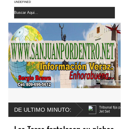
UNDEFINED
vo promulga mejoras al
Tribunal fija para agosto primera audien
DE ULTIMO MINUTO:
Jet Set