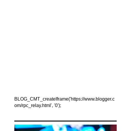
BLOG_CMT_createIframe('https://www.blogger.c
om/rpc_relay.html', '0');