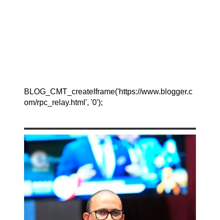
BLOG_CMT_createIframe('https://www.blogger.c
om/rpc_relay.html', '0');