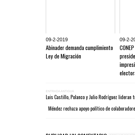
0
9-2-2019
0
9-2-2
Abinader demanda cumplimiento
CONEP 
Ley de Migración
presid
impres
elector
ENTRADA ANTIGUA
Luis Castillo, Polanco y Julio Rodríguez lideran 
Méndez rechaza apoyo político de colaboradores