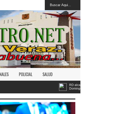
NALES
POLICIAL
SALUD
RD alcanza 118 medallas; sube a quinta posición de Santo
Domingo 2026