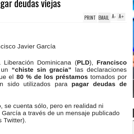
gar deudas viejas
A
A
PRINT
EMAIL
-
+
a Liberación Dominicana (
PLD
),
Francisco
o un
“chiste sin gracia”
las declaraciones
ue el
80 % de los préstamos
tomados por
 sido utilizados para
pagar deudas de
o
, se cuenta sólo, pero en realidad ni
ó García a
través de un mensaje publicado
 Twitter).