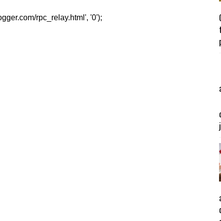
er.com/rpc_relay.html', '0');