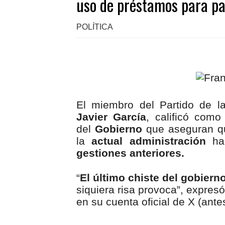
uso de préstamos para pa
POLÍTICA
El miembro del Partido de l
Javier García
, calificó com
del
Gobierno
que aseguran q
la
actual administración
han
gestiones anteriores.
“
El último chiste del gobiern
siquiera risa provoca”, expres
en su cuenta oficial de X (antes