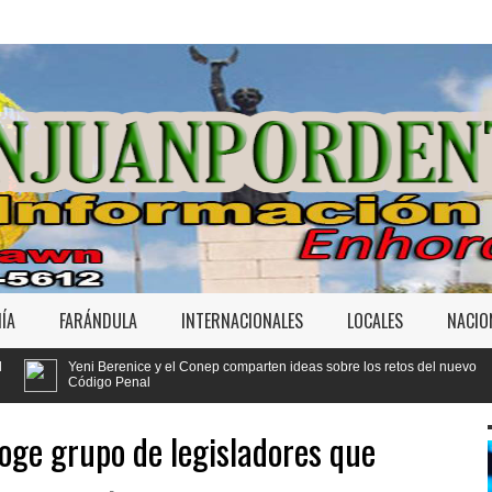
ÍA
FARÁNDULA
INTERNACIONALES
LOCALES
NACIO
y el Conep comparten ideas sobre los retos del nuevo
ge grupo de legisladores que