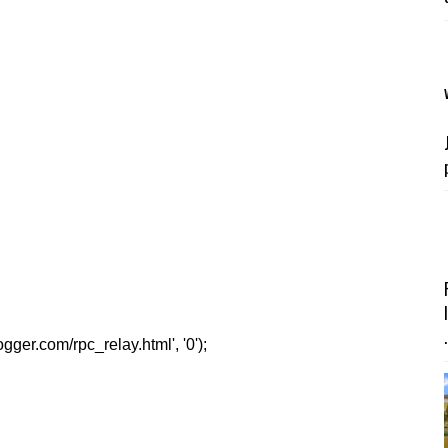
.
er.com/rpc_relay.html', '0');