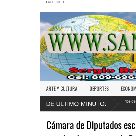
UNDEFINED
ARTE Y CULTURA
DEPORTES
ECONOM
 para agosto primera audiencia de fondo por derrumbe del
Yeni Berenice 
DE ULTIMO MINUTO:
Código Penal
Cámara de Diputados esco