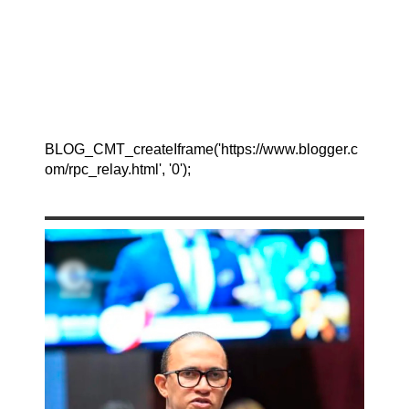
BLOG_CMT_createIframe('https://www.blogger.c
om/rpc_relay.html', '0');