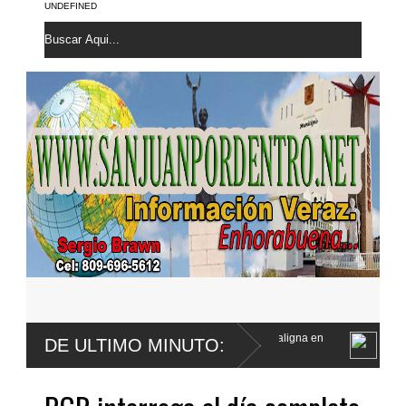
UNDEFINED
irma le fue extirpada una lesión maligna en
Defensa de Wander Franc
DE ULTIMO MINUTO:
a menor