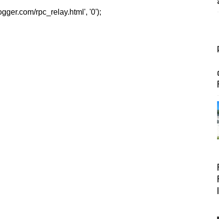
er.com/rpc_relay.html', '0');