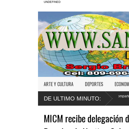
UNDEFINED
ARTE Y CULTURA
DEPORTES
ECONOM
rrumbe del
Yeni Berenice y el Conep comparten ideas sobre los retos de
DE ULTIMO MINUTO:
Código Penal
MICM recibe delegación d