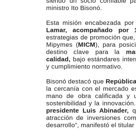
siendo un socio confiable p
ministro Ito Bisonó.
Esta misión encabezada por
Lamar, acompañado por 15
estrategias de promoción que, 
Mipymes (
MICM
), para posi
destino clave para la
ma
calidad,
bajo estándares inter
y cumplimiento normativo.
Bisonó destacó que
República
la cercanía con el mercado est
mano de obra calificada y 
sostenibilidad y la innovación
presidente Luis Abinader,
qu
atracción de inversiones com
desarrollo”, manifestó el titula