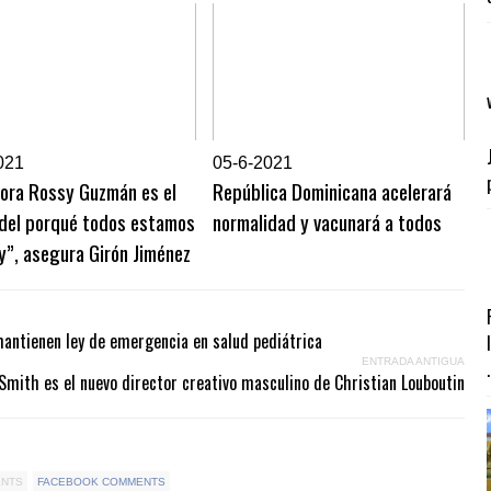
021
0
5-6-2021
ñora Rossy Guzmán es el
República Dominicana acelerará
 del porqué todos estamos
normalidad y vacunará a todos
y”, asegura Girón Jiménez
mantienen ley de emergencia en salud pediátrica
ENTRADA ANTIGUA
.
Smith es el nuevo director creativo masculino de Christian Louboutin
ENTS
FACEBOOK COMMENTS