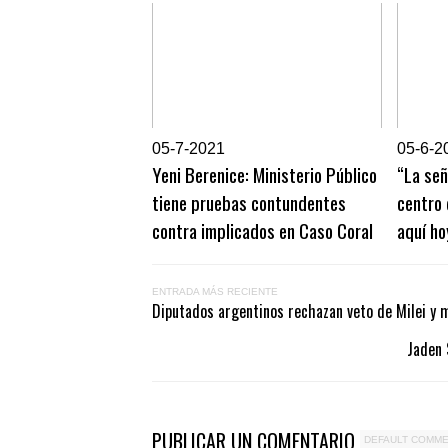
0
5-7-2021
0
5-6-2
Yeni Berenice: Ministerio Público
“La se
tiene pruebas contundentes
centro
contra implicados en Caso Coral
aquí ho
ENTRADA MÁS RECIENTE
Diputados argentinos rechazan veto de Milei y 
Jaden 
PUBLICAR UN COMENTARIO
DEFAULT COMM