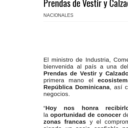
Prendas de Vestir y Calz
NACIONALES
El ministro de Industria, Com
bienvenida al país a una d
Prendas de Vestir y Calzad
primera mano el
ecosistema
República Dominicana
, así 
negocios.
“
Hoy nos honra recibirl
la
oportunidad de conocer
de
zonas francas
y el comprom