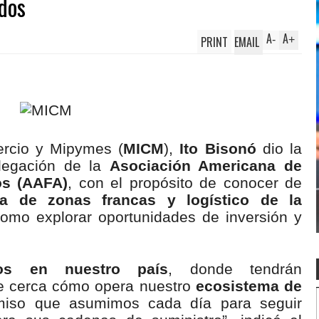
ados
A
A
PRINT
EMAIL
-
+
ercio y Mipymes (
MICM
),
Ito Bisonó
dio la
elegación de la
Asociación Americana de
os (AAFA)
, con el propósito de conocer de
 de zonas francas y logístico de la
como explorar oportunidades de inversión y
os en nuestro país
, donde tendrán
 cerca cómo opera nuestro
ecosistema de
iso que asumimos cada día para seguir