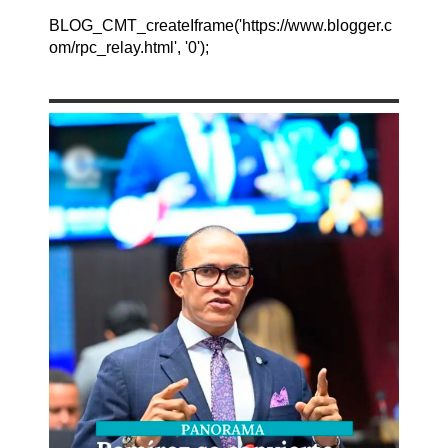
BLOG_CMT_createIframe('https://www.blogger.c
om/rpc_relay.html', '0');