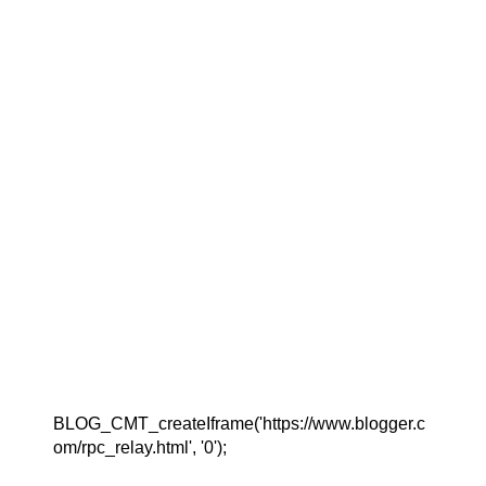
BLOG_CMT_createIframe('https://www.blogger.c
om/rpc_relay.html', '0');