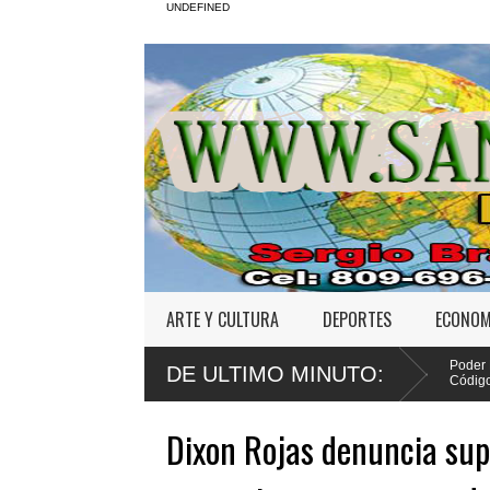
UNDEFINED
ARTE Y CULTURA
DEPORTES
ECONOM
nco apela sentencia por abuso sexual
Poder Ejecutivo promulga mejo
DE ULTIMO MINUTO:
Código Penal
Dixon Rojas denuncia sup