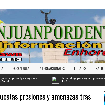
ÍA
FARÁNDULA
INTERNACIONALES
LOCALES
NACIO
ras al
Tribunal fija para agosto primera audiencia de fondo por 
Jet Set
uestas presiones y amenazas tras