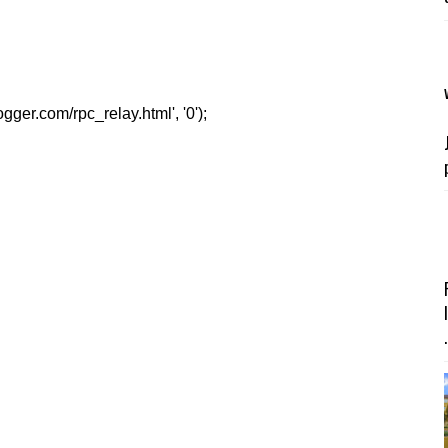
er.com/rpc_relay.html', '0');
.