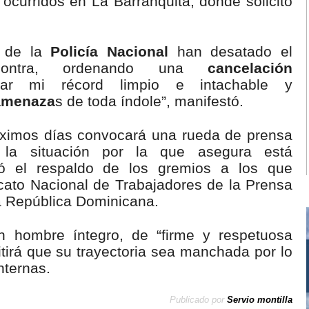
ocurridos en La Barranquita, donde solicitó
 de la
Policía Nacional
han desatado el
contra, ordenando una
cancelación
r mi récord limpio e intachable y
 amenaza
s de toda índole”, manifestó.
óximos días convocará una rueda de prensa
 la situación por la que asegura está
tó el respaldo de los gremios a los que
icato Nacional de Trabajadores de la Prensa
a República Dominicana.
n hombre íntegro, de “firme y respetuosa
mitirá que su trayectoria sea manchada por lo
nternas.
Publicado por
Servio montilla