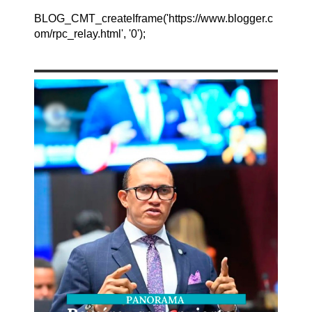
BLOG_CMT_createIframe('https://www.blogger.c
om/rpc_relay.html', '0');