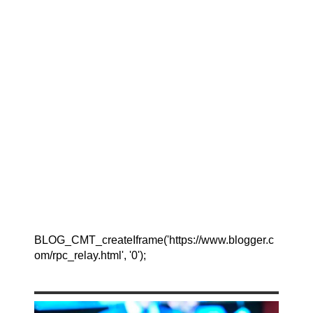
BLOG_CMT_createIframe('https://www.blogger.c
om/rpc_relay.html', '0');