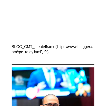
BLOG_CMT_createIframe('https://www.blogger.c
om/rpc_relay.html', '0');