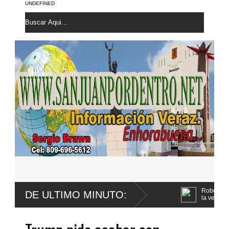
UNDEFINED
sube a quinta posición de Santo
Roberto Santana confirma le fu
DE ULTIMO MINUTO:
la vejiga