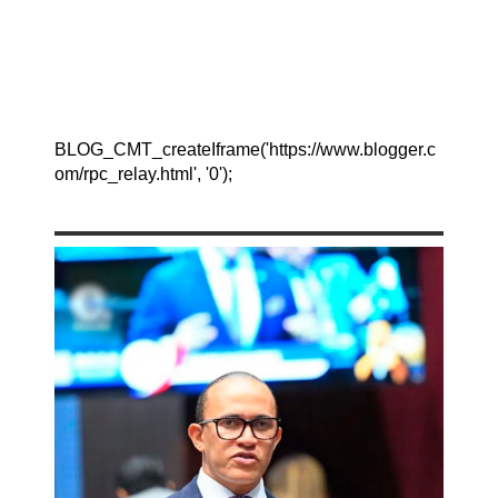
BLOG_CMT_createIframe('https://www.blogger.c
om/rpc_relay.html', '0');