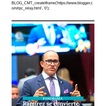
BLOG_CMT_createIframe('https://www.blogger.c
om/rpc_relay.html', '0');