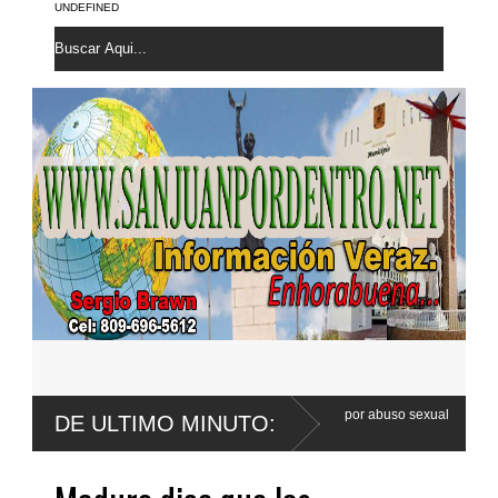
UNDEFINED
e Wander Franco apela sentencia por abuso sexual
Poder Ejecutivo p
DE ULTIMO MINUTO:
Código Penal