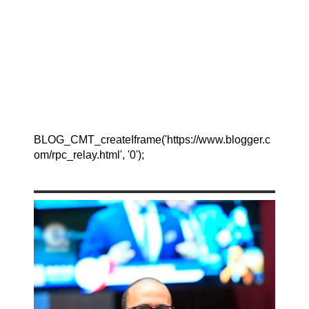
BLOG_CMT_createIframe('https://www.blogger.c
om/rpc_relay.html', '0');