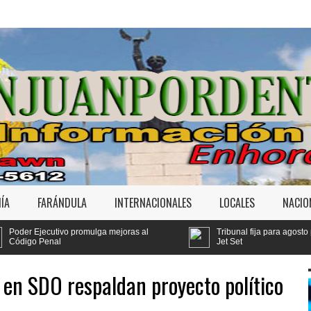
ÍA
FARÁNDULA
INTERNACIONALES
LOCALES
NACIO
a mejoras al
Tribunal fija para agosto primera audiencia de fon
Jet Set
 en SDO respaldan proyecto político