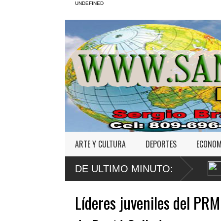
UNDEFINED
ARTE Y CULTURA
DEPORTES
ECONOM
er Franco apela sentencia por abuso sexual
Poder Ejecutivo promulg
DE ULTIMO MINUTO:
Código Penal
Líderes juveniles del PRM