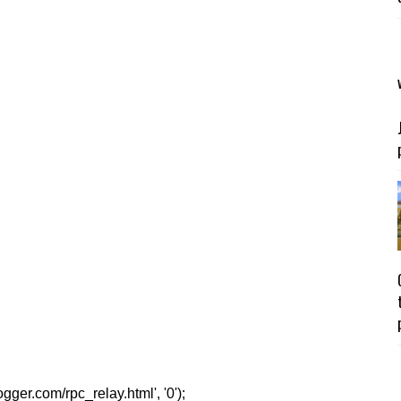
er.com/rpc_relay.html', '0');