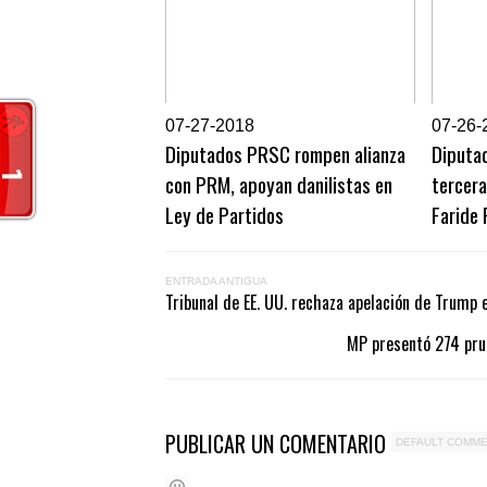
0
7-27-2018
0
7-26-
Diputados PRSC rompen alianza
Diputa
con PRM, apoyan danilistas en
tercera
Ley de Partidos
Faride 
ENTRADA ANTIGUA
Tribunal de EE. UU. rechaza apelación de Trump 
MP presentó 274 prue
PUBLICAR UN COMENTARIO
DEFAULT COMM