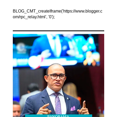
BLOG_CMT_createIframe('https://www.blogger.c
om/rpc_relay.html', '0');