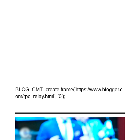
BLOG_CMT_createIframe('https://www.blogger.c
om/rpc_relay.html', '0');