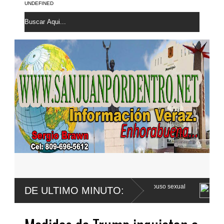
UNDEFINED
 Franco apela sentencia por abuso sexual
Poder Ejecutivo promulga 
DE ULTIMO MINUTO:
Código Penal