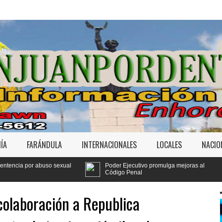
ÍA
FARÁNDULA
INTERNACIONALES
LOCALES
NACIO
xual
Poder Ejecutivo promulga mejoras al
Tribunal f
Código Penal
Jet Set
colaboración a Republica