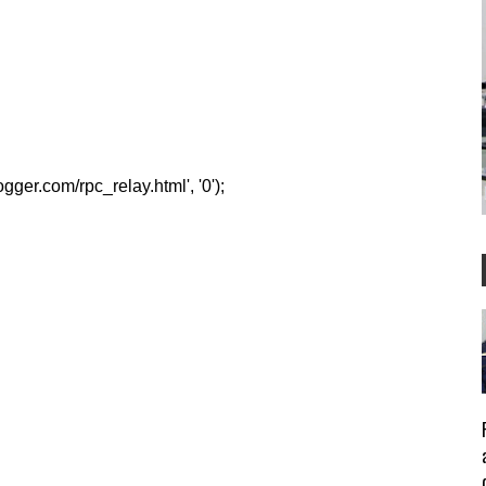
er.com/rpc_relay.html', '0');