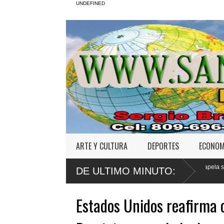
UNDEFINED
ARTE Y CULTURA
DEPORTES
ECONOM
n maligna en
Defensa de Wander Franco apela sentencia por abuso se
DE ULTIMO MINUTO:
a menor
Estados Unidos reafirma 