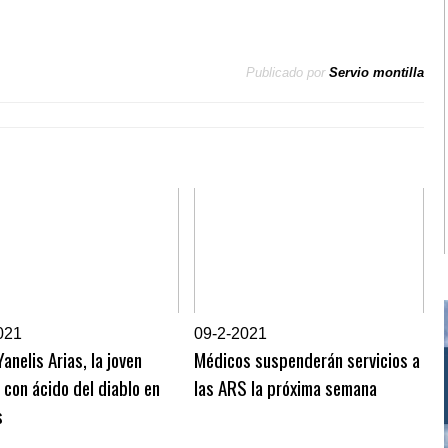
Publicado por
Servio montilla
021
0
9-2-2021
anelis Arias, la joven
Médicos suspenderán servicios a
 con ácido del diablo en
las ARS la próxima semana
s