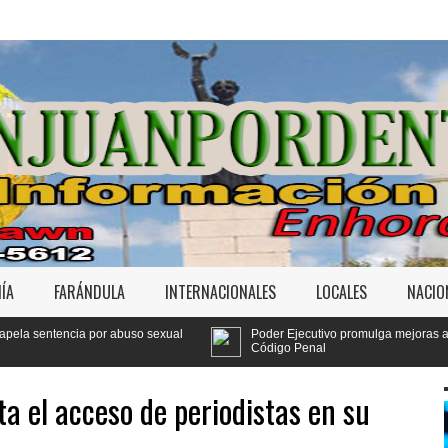
ÍA
FARÁNDULA
INTERNACIONALES
LOCALES
NACIO
 sexual
Poder Ejecutivo promulga mejoras al
Tribuna
Código Penal
Jet Set
ta el acceso de periodistas en su