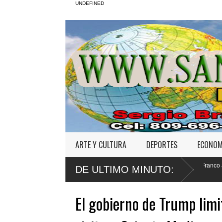
UNDEFINED
ARTE Y CULTURA
DEPORTES
ECONOM
sión maligna en
Defensa de Wander Franco apela sentencia por abuso
DE ULTIMO MINUTO:
a menor
El gobierno de Trump limi