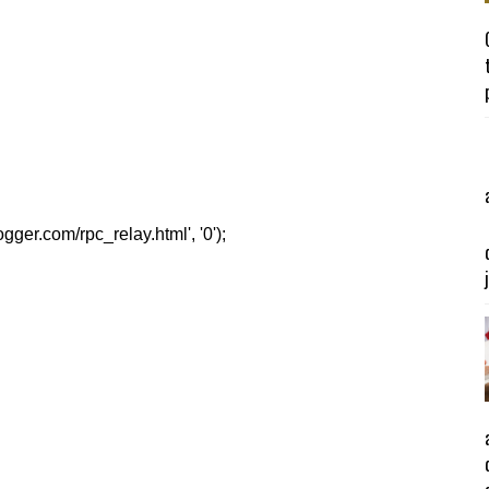
er.com/rpc_relay.html', '0');