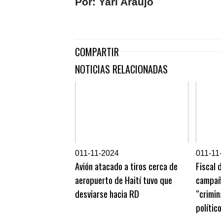
Por: Yari Araujo
COMPARTIR
NOTICIAS RELACIONADAS
0
11-11-2024
0
11-11
Avión atacado a tiros cerca de
Fiscal 
aeropuerto de Haití tuvo que
campañ
desviarse hacia RD
“crimi
polític