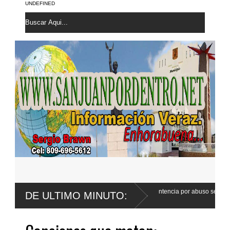
UNDEFINED
de Wander Franco apela sentencia por abuso sexual
Poder Ejecutivo
DE ULTIMO MINUTO:
Código Penal