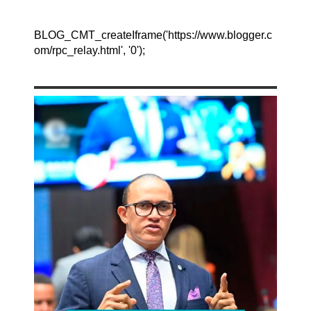
BLOG_CMT_createIframe('https://www.blogger.c
om/rpc_relay.html', '0');