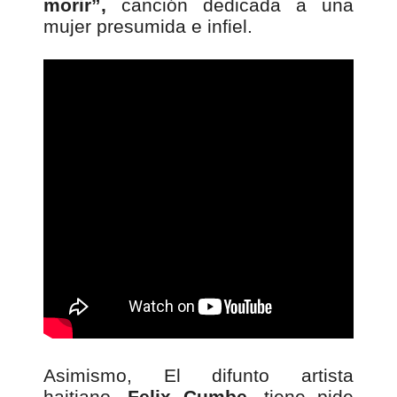
morir”,
canción dedicada a una
mujer presumida e infiel.
Asimismo, El difunto artista
haitiano,
Felix Cumbe
, tiene pide