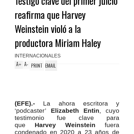
Testigo clave del primer juicio
reafirma que Harvey
Weinstein violó a la
productora Miriam Haley
INTERNACIONALES
A
A
+
-
PRINT
EMAIL
(EFE).-
La ahora escritora y
‘podcaster’
Elizabeth Entin
, cuyo
testimonio fue clave para
que
Harvey Weinstein
fuera
condenado en 2020 a 23 años de