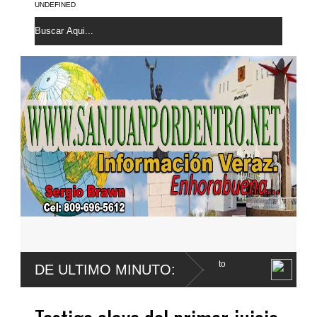
UNDEFINED
las; sube a quinta posición de Santo
Roberto Santana confirma 
DE ULTIMO MINUTO:
la vejiga