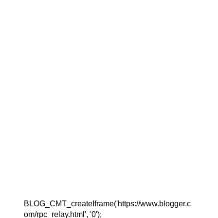
BLOG_CMT_createIframe('https://www.blogger.c
om/rpc_relay.html', '0');