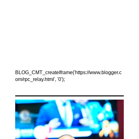
BLOG_CMT_createIframe('https://www.blogger.c
om/rpc_relay.html', '0');