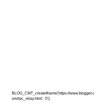
BLOG_CMT_createIframe('https://www.blogger.c
om/rpc_relay.html', '0');