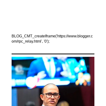
BLOG_CMT_createIframe('https://www.blogger.c
om/rpc_relay.html', '0');