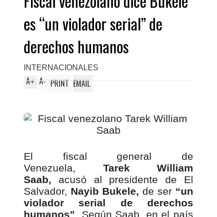
Fiscal venezolano dice Bukele
es “un violador serial” de
derechos humanos
INTERNACIONALES
A
A
+
-
PRINT
EMAIL
El fiscal general de
Venezuela,
Tarek William
Saab,
acusó al presidente de El
Salvador,
Nayib Bukele,
de ser
“un
violador serial de derechos
humanos”
. Según Saab, en el país