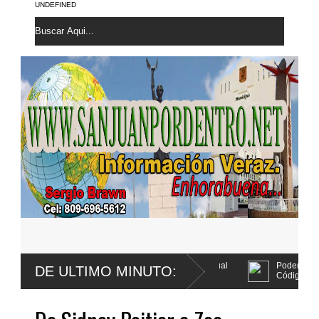
UNDEFINED
 sentencia por abuso sexual
Poder Ejecutivo promulga mejoras al
DE ULTIMO MINUTO:
Código Penal