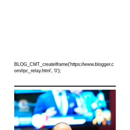
BLOG_CMT_createIframe('https://www.blogger.c
om/rpc_relay.html', '0');