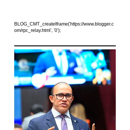
BLOG_CMT_createIframe('https://www.blogger.c
om/rpc_relay.html', '0');