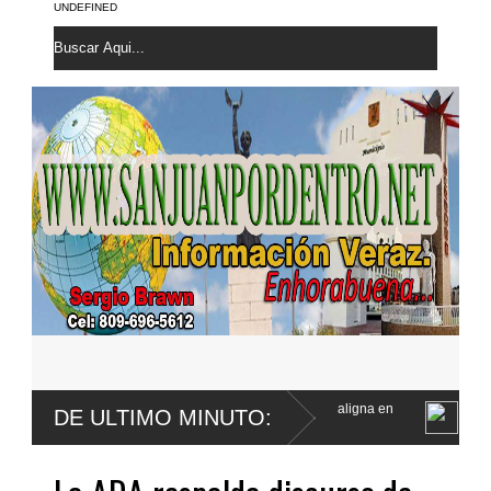
UNDEFINED
nfirma le fue extirpada una lesión maligna en
Defensa de Wander Fran
DE ULTIMO MINUTO:
a menor