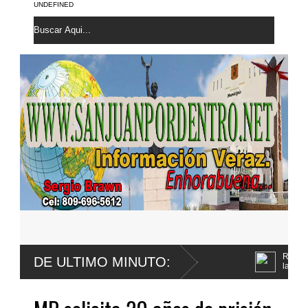
UNDEFINED
 sube a quinta posición de Santo
Roberto Santana confirma le f
DE ULTIMO MINUTO:
la vejiga