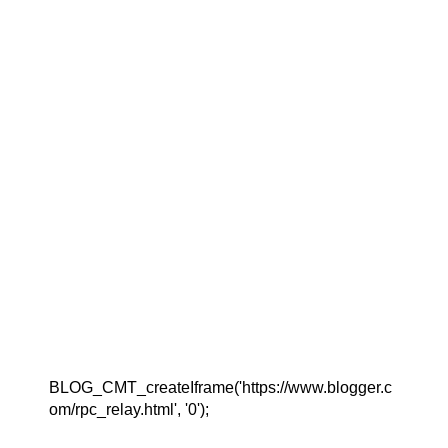
BLOG_CMT_createIframe('https://www.blogger.c
om/rpc_relay.html', '0');