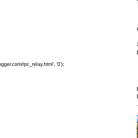
er.com/rpc_relay.html', '0');
.