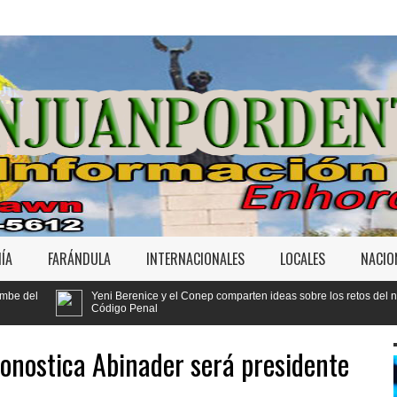
ÍA
FARÁNDULA
INTERNACIONALES
LOCALES
NACIO
renice y el Conep comparten ideas sobre los retos del nuevo
 Penal
nostica Abinader será presidente