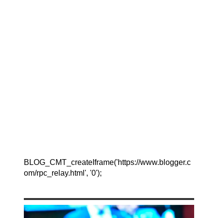
BLOG_CMT_createIframe('https://www.blogger.c
om/rpc_relay.html', '0');