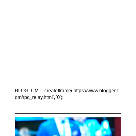
BLOG_CMT_createIframe('https://www.blogger.c
om/rpc_relay.html', '0');