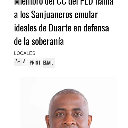
Miembro del CC del PLD llama
a los Sanjuaneros emular
ideales de Duarte en defensa
de la soberanía
LOCALES
A
A
+
-
PRINT
EMAIL