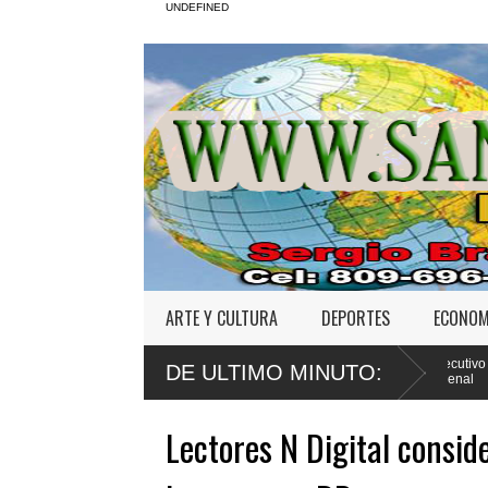
UNDEFINED
ARTE Y CULTURA
DEPORTES
ECONOM
entencia por abuso sexual
Poder Ejecutivo promulga mejoras al
DE ULTIMO MINUTO:
Código Penal
Lectores N Digital consi