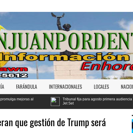
ÍA
FARÁNDULA
INTERNACIONALES
LOCALES
NACIO
Tribunal fija para agosto primera audiencia de fondo por derrumbe del
Jet Set
deran que gestión de Trump será