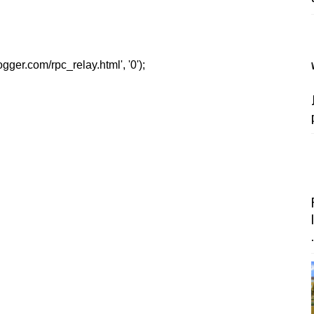
er.com/rpc_relay.html', '0');
.