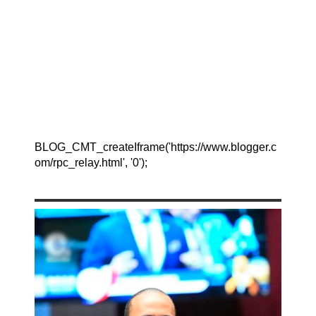
BLOG_CMT_createIframe('https://www.blogger.c
om/rpc_relay.html', '0');