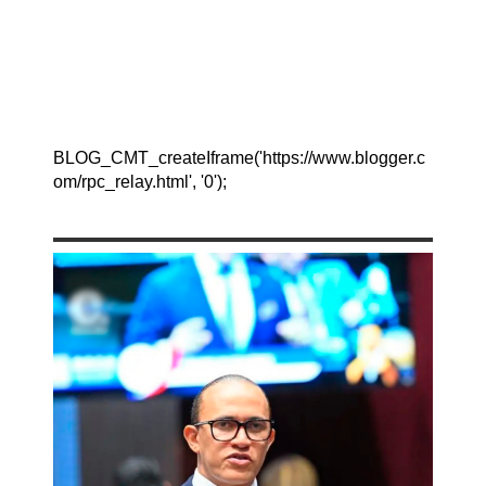
BLOG_CMT_createIframe('https://www.blogger.c
om/rpc_relay.html', '0');