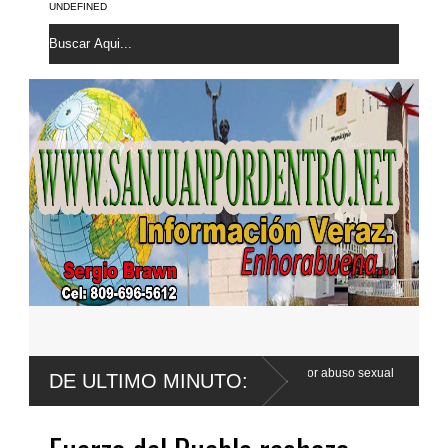
UNDEFINED
 Wander Franco apela sentencia por abuso sexual
Poder Ejecutivo pr
DE ULTIMO MINUTO:
Código Penal