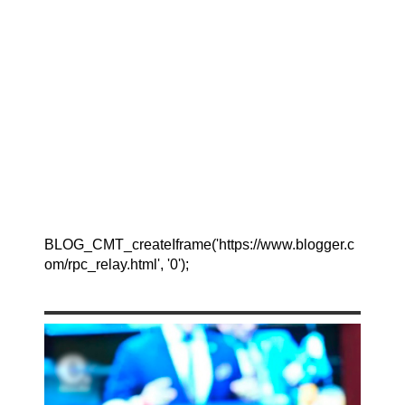
BLOG_CMT_createIframe('https://www.blogger.c
om/rpc_relay.html', '0');