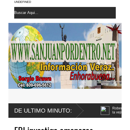
UNDEFINED
Roberto Santana confirma le fue 
DE ULTIMO MINUTO:
la vejiga
Yeni Berenice y el Conep compart
Código Penal