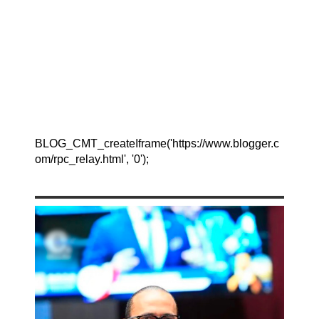
BLOG_CMT_createIframe('https://www.blogger.c
om/rpc_relay.html', '0');