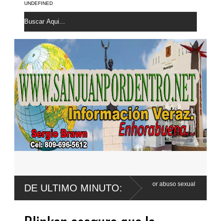
UNDEFINED
 Wander Franco apela sentencia por abuso sexual
Poder Ejecutivo pr
DE ULTIMO MINUTO:
Código Penal