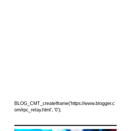
BLOG_CMT_createIframe('https://www.blogger.c
om/rpc_relay.html', '0');