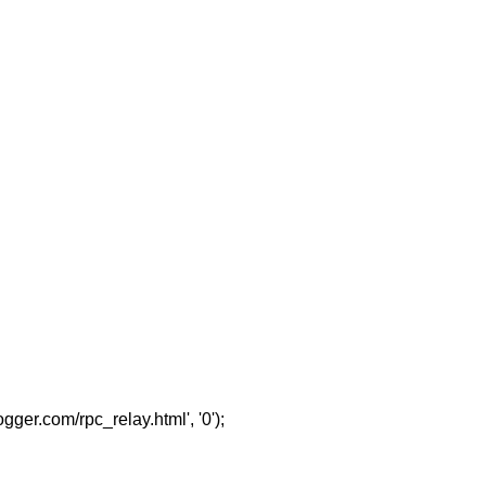
er.com/rpc_relay.html', '0');