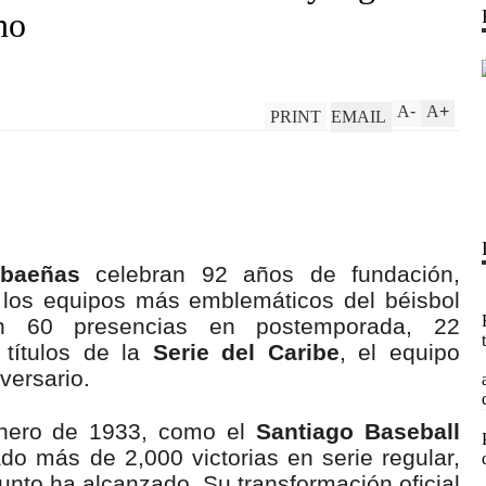
no
A
-
A
+
PRINT
EMAIL
ibaeñas
celebran 92 años de fundación,
los equipos más emblemáticos del béisbol
on 60 presencias en postemporada, 22
títulos de la
Serie del Caribe
, el equipo
versario.
enero de 1933, como el
Santiago Baseball
do más de 2,000 victorias en serie regular,
unto ha alcanzado. Su transformación oficial