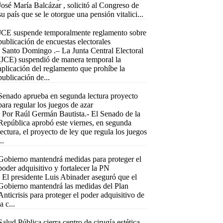
José María Balcázar , solicitó al Congreso de
su país que se le otorgue una pensión vitalici...
JCE suspende temporalmente reglamento sobre
publicación de encuestas electorales
Santo Domingo .– La Junta Central Electoral
(JCE) suspendió de manera temporal la
aplicación del reglamento que prohíbe la
publicación de...
Senado aprueba en segunda lectura proyecto
para regular los juegos de azar
Por Raúl Germán Bautista.- El Senado de la
República aprobó este viernes, en segunda
lectura, el proyecto de ley que regula los juegos
..
Gobierno mantendrá medidas para proteger el
poder adquisitivo y fortalecer la PN
El presidente Luis Abinader aseguró que el
Gobierno mantendrá las medidas del Plan
Anticrisis para proteger el poder adquisitivo de
la c...
Salud Pública cierra centro de cirugía estética