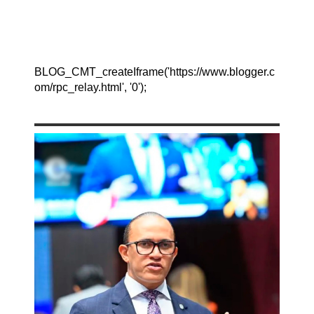
BLOG_CMT_createIframe('https://www.blogger.c
om/rpc_relay.html', '0');