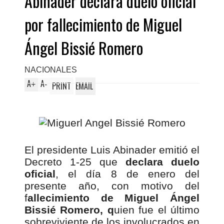
Abinader declara duelo oficial
por fallecimiento de Miguel
Ángel Bissié Romero
NACIONALES
A
A
+
-
PRINT
EMAIL
El presidente Luis Abinader emitió el
Decreto 1-25 que
declara duelo
oficial
, el día 8 de enero del
presente año, con motivo del
f
allecimiento de Miguel Ángel
Bissié Romero, q
uien fue el último
sobreviviente de los involucrados en