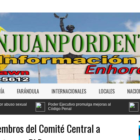
ÍA
FARÁNDULA
INTERNACIONALES
LOCALES
NACIO
Poder Ejecutivo promulga mejoras al
Tribunal fija para agosto
Código Penal
Jet Set
embros del Comité Central a