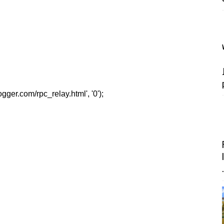
er.com/rpc_relay.html', '0');
.