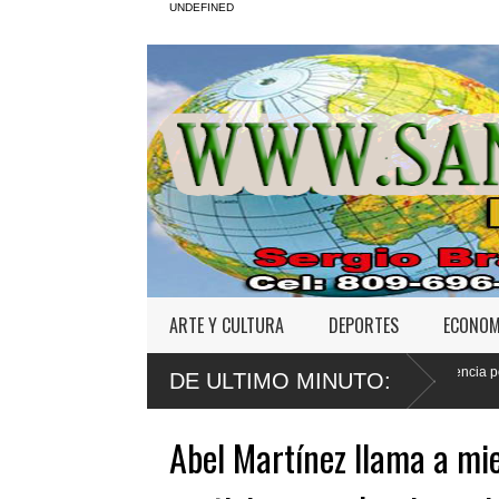
UNDEFINED
ARTE Y CULTURA
DEPORTES
ECONOM
Defensa de Wander Franco apela sentencia por abuso sexual
DE ULTIMO MINUTO:
a menor
Abel Martínez llama a mi