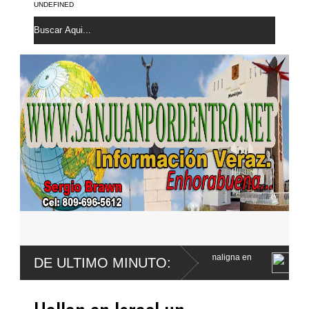
UNDEFINED
nfirma le fue extirpada una lesión maligna en
Defensa de Wander Fra
DE ULTIMO MINUTO:
a menor