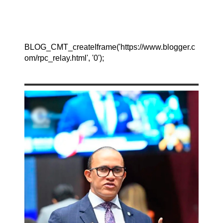
BLOG_CMT_createIframe('https://www.blogger.c
om/rpc_relay.html', '0');