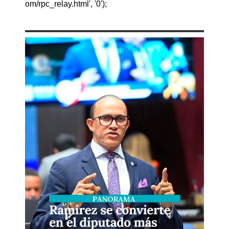
om/rpc_relay.html', '0');