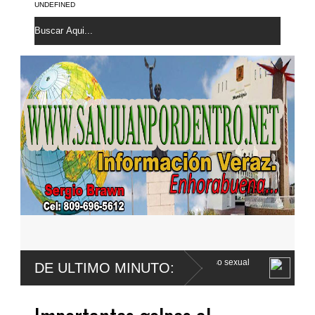
UNDEFINED
co apela sentencia por abuso sexual
Poder Ejecutivo promulga mejor
DE ULTIMO MINUTO:
Código Penal